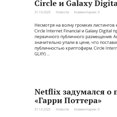
Circle и Galaxy Digita
31.10.2025
Новости
Комментарии: 0
Несмотря на волну громких листингов
Circle Internet Financial и Galaxy Digi
первичного публичного размещения. Акц
значительно упали в цене, что постав
публичностью криптофирм. Circle Internet
GLXY) …
Netflix задумался о
«Гарри Поттера»
31.10.2025
Новости
Комментарии: 0