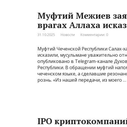
Муфтий Межиев заяв
врагах Аллаха иска
31.10.2025
Новости
Комментарии: 0
Муфтий Чеченской Республики Салах-ха
исказили, мусульмане уважительно от
опубликовано в Telegram-канале Духо
Республики. В обращении муфтий напом
чеченском языке, а сделавшие резона
рознь. «Из нашей передачи, из моего …
IPO криптокомпаний