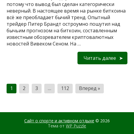
потому что вывод был сделан категорически
неверный. В настоящее время на рынке биткоина
всё же преобладает бычий тренд. Опытный
трейдер Питер Брандт остроумно пошутил над
бычьим прогнозом на биткоин, составленным
известным обозревателем криптовалютных
новостей Вивеком Сеном. На …
Читать далее
Пагинация
1
2
3
…
112
Вперед »
записей
Сайт о спорте и активном отдыхе
© 2026
Тема от
WP Puzzle