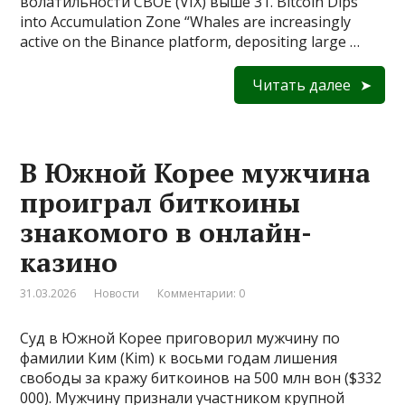
волатильности CBOE (VIX) выше 31. Bitcoin Dips
into Accumulation Zone “Whales are increasingly
active on the Binance platform, depositing large …
Читать далее
В Южной Корее мужчина
проиграл биткоины
знакомого в онлайн-
казино
31.03.2026
Новости
Комментарии: 0
Суд в Южной Корее приговорил мужчину по
фамилии Ким (Kim) к восьми годам лишения
свободы за кражу биткоинов на 500 млн вон ($332
000). Мужчину признали участником крупной