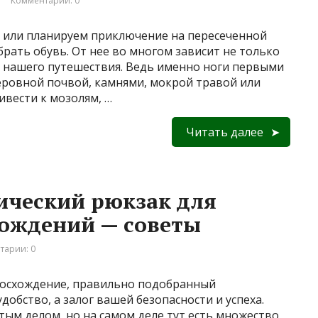
Комментарии: 0
у или планируем приключение на пересеченной
рать обувь. От нее во многом зависит не только
ь нашего путешествия. Ведь именно ноги первыми
еровной почвой, камнями, мокрой травой или
вести к мозолям, …
Читать далее
ический рюкзак для
хождений — советы
тарии: 0
 восхождение, правильно подобранный
добство, а залог вашей безопасности и успеха.
ым делом, но на самом деле тут есть множество