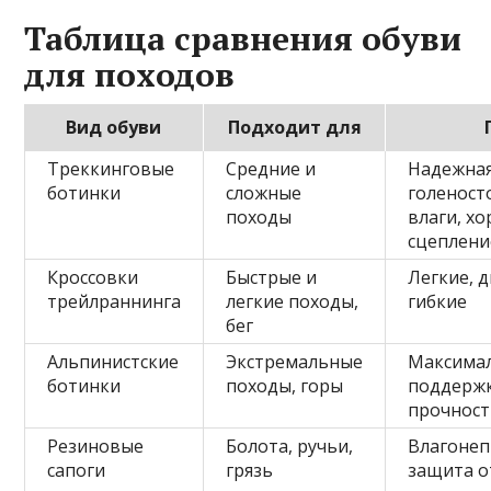
Таблица сравнения обуви
для походов
Вид обуви
Подходит для
Треккинговые
Средние и
Надежна
ботинки
сложные
голеност
походы
влаги, х
сцеплени
Кроссовки
Быстрые и
Легкие, 
трейлраннинга
легкие походы,
гибкие
бег
Альпинистские
Экстремальные
Максима
ботинки
походы, горы
поддержк
прочност
Резиновые
Болота, ручьи,
Влагонеп
сапоги
грязь
защита о