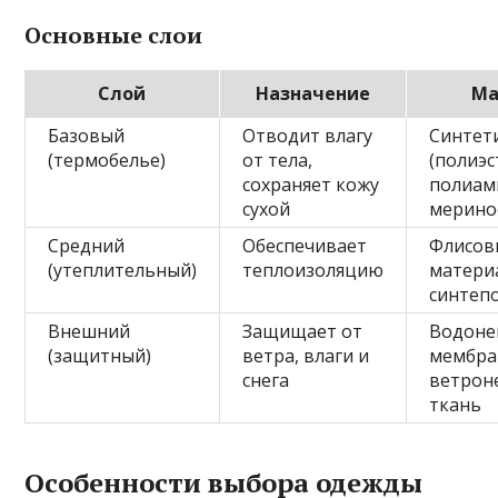
Основные слои
Слой
Назначение
Ма
Базовый
Отводит влагу
Синтет
(термобелье)
от тела,
(полиэс
сохраняет кожу
полиам
сухой
мерино
Средний
Обеспечивает
Флисов
(утеплительный)
теплоизоляцию
матери
синтепо
Внешний
Защищает от
Водоне
(защитный)
ветра, влаги и
мембра
снега
ветрон
ткань
Особенности выбора одежды