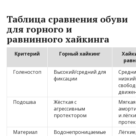
Таблица сравнения обуви
для горного и
равнинного хайкинга
Критерий
Горный хайкинг
Хайк
рав
Голеностоп
Высокий/средний для
Средни
фиксации
низкий
свобо
движе
Подошва
Жёсткая с
Мягкая
агрессивным
аморт
протектором
и лёгк
проте
Материал
Водонепроницаемые
Лёгкие