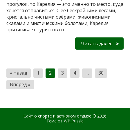
прогулок, то Карелия — это именно то место, куда
хочется отправиться. С ее бескрайними лесами,
кристально чистыми озёрами, живописными
скалами и мистическими болотами, Карелия
притягивает туристов со …
Читать далее
Пагинация
« Назад
1
2
3
4
…
30
записей
Вперед »
Сайт о спорте и активном отдыхе
© 2026
Тема от
WP Puzzle