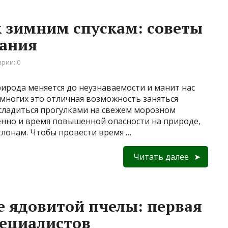
к зимним спускам: советы
тания
рии: 0
рирода меняется до неузнаваемости и манит нас
многих это отличная возможность заняться
сладиться прогулками на свежем морозном
енно и время повышенной опасности на природе,
склонам. Чтобы провести время …
Читать далее
е ядовитой пчелы: первая
пециалистов