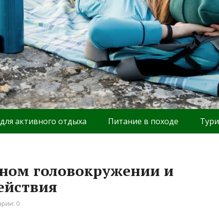
 для активного отдыха
Питание в походе
Тури
ьном головокружении и
ействия
рии: 0