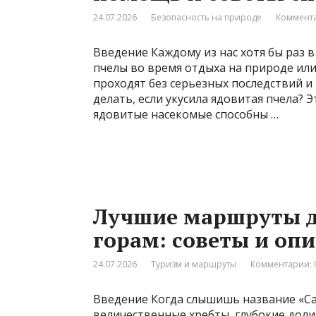
24.07.2026
Безопасность на природе
Коммента
Введение Каждому из нас хотя бы раз в
пчелы во время отдыха на природе или
проходят без серьезных последствий 
делать, если укусила ядовитая пчела? 
ядовитые насекомые способны …
Лучшие маршруты д
горам: советы и оп
24.07.2026
Туризм и маршруты
Комментарии: 
Введение Когда слышишь название «Сая
величественные хребты, глубокие дол