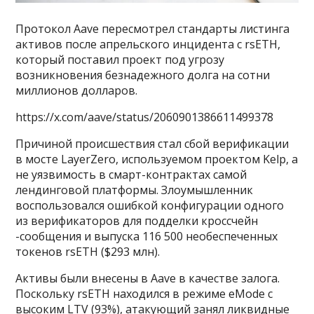
Протокол Aave пересмотрел стандарты листинга
активов после апрельского инцидента с rsETH,
который поставил проект под угрозу
возникновения безнадежного долга на сотни
миллионов долларов.
https://x.com/aave/status/2060901386611499378
Причиной происшествия стал сбой верификации
в мосте LayerZero, используемом проектом Kelp, а
не уязвимость в смарт-контрактах самой
лендинговой платформы. Злоумышленник
воспользовался ошибкой конфигурации одного
из верификаторов для подделки кроссчейн
-сообщения и выпуска 116 500 необеспеченных
токенов rsETH ($293 млн).
Активы были внесены в Aave в качестве залога.
Поскольку rsETH находился в режиме eMode с
высоким LTV (93%), атакующий занял ликвидные