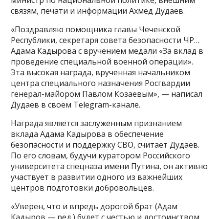
министр по национальной политике, внешним
связям, печати и информации Ахмед Дудаев.
«Поздравляю помощника главы Чеченской
Республики, секретаря совета безопасности ЧР…
Адама Кадырова с вручением медали «За вклад в
проведение специальной военной операции».
Эта высокая награда, врученная начальником
центра специального назначения Росгвардии
генерал-майором Павлом Козаевым», — написал
Дудаев в своем Telegram-канале.
Награда является заслуженным признанием
вклада Адама Кадырова в обеспечение
безопасности и поддержку СВО, считает Дудаев.
По его словам, будучи куратором Российского
университета спецназа имени Путина, он активно
участвует в развитии одного из важнейших
центров подготовки добровольцев.
«Уверен, что и впредь дорогой брат (Адам
Кадыров — ред.) будет с честью и достоинством