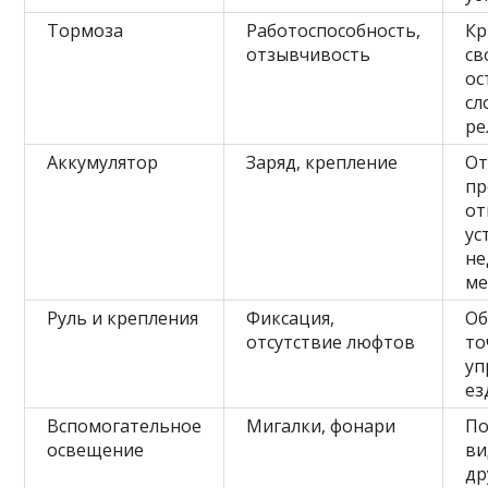
Тормоза
Работоспособность,
Кр
отзывчивость
св
ос
сл
ре
Аккумулятор
Заряд, крепление
О
пр
от
ус
не
ме
Руль и крепления
Фиксация,
Об
отсутствие люфтов
то
уп
ез
Вспомогательное
Мигалки, фонари
П
освещение
ви
др