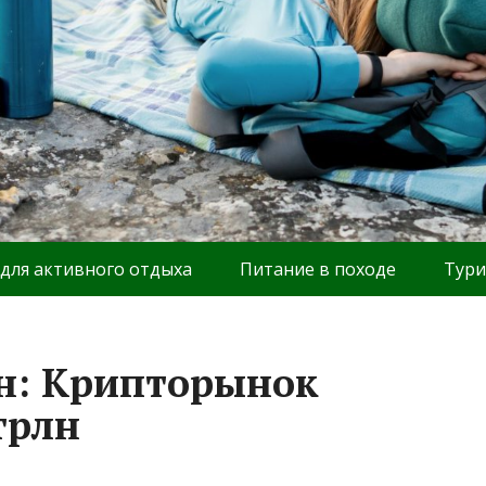
 для активного отдыха
Питание в походе
Тури
н: Крипторынок
трлн