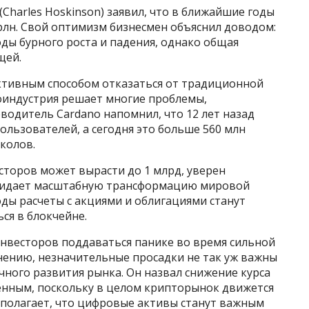
Charles Hoskinson) заявил, что в ближайшие годы
рлн. Свой оптимизм бизнесмен объяснил доводом:
ы бурного роста и падения, однако общая
щей.
ктивным способом отказаться от традиционной
оиндустрия решает многие проблемы,
водитель Cardano напомнил, что 12 лет назад
ользователей, а сегодня это больше 560 млн
околов.
сторов может вырасти до 1 млрд, уверен
жидает масштабную трансформацию мировой
ды расчеты с акциями и облигациями станут
ся в блокчейне.
инвесторов поддаваться панике во время сильной
нению, незначительные просадки не так уж важны
ного развития рынка. Он назвал снижение курса
нным, поскольку в целом крипторынок движется
н полагает, что цифровые активы станут важным