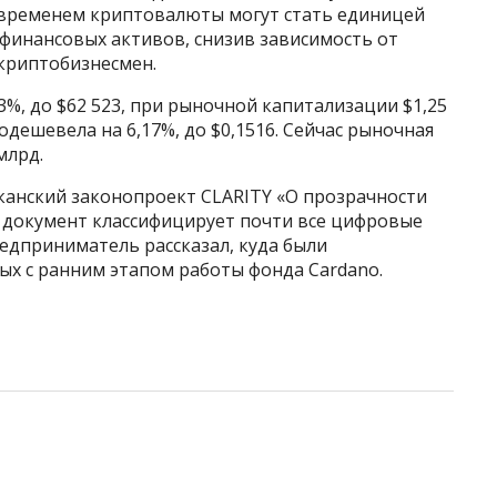
 временем криптовалюты могут стать единицей
и финансовых активов, снизив зависимость от
криптобизнесмен.
13%, до $62 523, при рыночной капитализации $1,25
подешевела на 6,17%, до $0,1516. Сейчас рыночная
млрд.
канский законопроект CLARITY «О прозрачности
о документ классифицирует почти все цифровые
едприниматель рассказал, куда были
ых с ранним этапом работы фонда Cardano.