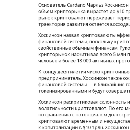
Основатель Cardano Чарльз Хоскинсон (
объем крипторынка вырастет до $10 т
рынок криптовалют переживает период
траектория развития остается восходя
Хоскинсон назвал криптовалюты эффе
финансовой системы, поскольку крипт
свойственные обычным финансам. Руко
крипторынок насчитывал всего 5 млн п
человек и более 18 000 активных прот
К концу десятилетия число криптоинве
предприниматель. Хоскинсон также о
финансовой системы — в ближайшие го
токенизированными и будут совершать
Хоскинсон раскритиковал склонность 
волатильности криптовалют. По его м
по сравнению с потенциалом долгосроч
криптовалют временным и несуществе
к капитализации в $10 трлн. Хоскинсо