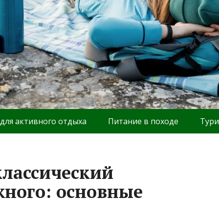
 для активного отдыха
Питание в походе
Тури
классический
жного: основные