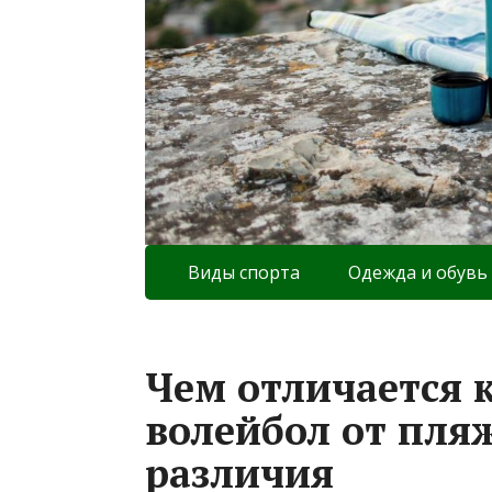
Виды спорта
Одежда и обувь
Чем отличается 
волейбол от пля
различия