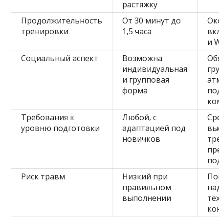
растяжку
Продолжительность
От 30 минут до
Ок
тренировки
1,5 часа
вк
и 
Социальный аспект
Возможна
Об
индивидуальная
гр
и групповая
ат
форма
по
ко
Требования к
Любой, с
Ср
уровню подготовки
адаптацией под
вы
новичков
тр
пр
по
Риск травм
Низкий при
По
правильном
на
выполнении
те
ко