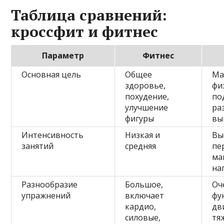
Таблица сравнений:
кроссфит и фитнес
Параметр
Фитнес
Основная цель
Общее
Ма
здоровье,
фи
похудение,
по
улучшение
ра
фигуры
вы
Интенсивность
Низкая и
Вы
занятий
средняя
пе
ма
на
Разнообразие
Большое,
Оч
упражнений
включает
фу
кардио,
дв
силовые,
тя