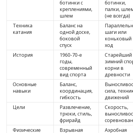
ботинки с
ботинки,
креплениями,
палки, шле
шлем
(не всегда)
Техника
Баланс на
Параллель
катания
одной доске,
шаги или
боковой
коньковый
спуск
ход
История
1960-70-е
Старейший
годы,
зимний спо
современный
корни в
вид спорта
древности
Основные
Баланс,
Выносливос
навыки
координация,
сила, техни
гибкость
движений
Цели
Развлечение,
Скорость,
трюки, стиль,
выносливос
фрирайд
соревнован
Физические
Взрывная
Аэробная