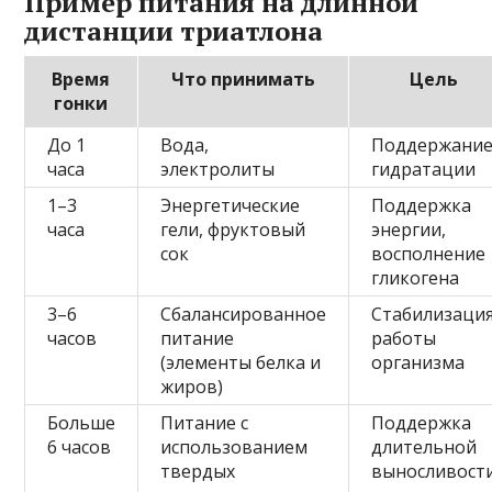
Пример питания на длинной
дистанции триатлона
Время
Что принимать
Цель
гонки
До 1
Вода,
Поддержани
часа
электролиты
гидратации
1–3
Энергетические
Поддержка
часа
гели, фруктовый
энергии,
сок
восполнение
гликогена
3–6
Сбалансированное
Стабилизаци
часов
питание
работы
(элементы белка и
организма
жиров)
Больше
Питание с
Поддержка
6 часов
использованием
длительной
твердых
выносливост