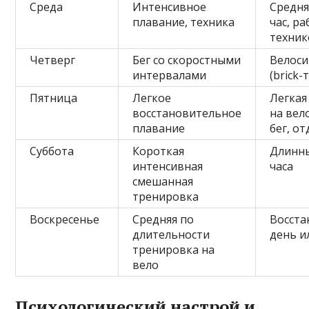
Среда
Интенсивное
Средня
плавание, техника
час, р
техник
Четверг
Бег со скоростными
Велоси
интервалами
(brick
Пятница
Легкое
Легкая
восстановительное
на вел
плавание
бег, о
Суббота
Короткая
Длинны
интенсивная
часа
смешанная
тренировка
Воскресенье
Средняя по
Восст
длительности
день и
тренировка на
вело
Психологический настрой и