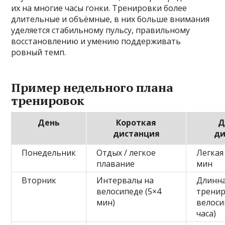
их на многие часы гонки. Тренировки более
длительные и объёмные, в них больше внимания
уделяется стабильному пульсу, правильному
восстановлению и умению поддерживать
ровный темп.
Пример недельного плана
тренировок
День
Короткая
Д
дистанция
ди
Понедельник
Отдых / легкое
Легкая
плавание
мин
Вторник
Интервалы на
Длинн
велосипеде (5×4
тренир
мин)
велоси
часа)