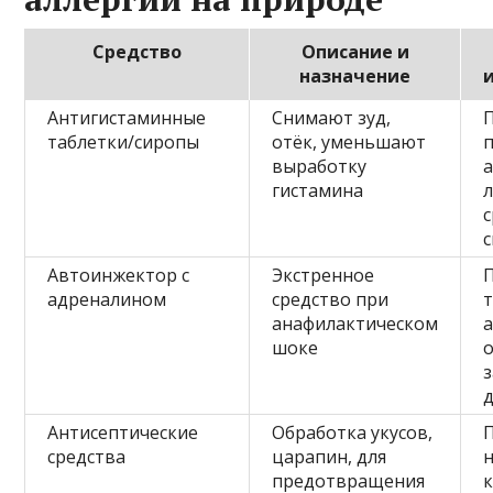
Средство
Описание и
назначение
Антигистаминные
Снимают зуд,
таблетки/сиропы
отёк, уменьшают
выработку
а
гистамина
л
Автоинжектор с
Экстренное
адреналином
средство при
анафилактическом
шоке
о
Антисептические
Обработка укусов,
П
средства
царапин, для
предотвращения
к