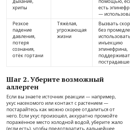
дыхание,
помощью, ес
хрипы
есть эпинеф
— использов
Резкое
Тяжёлая,
Вызвать ско
падение
угрожающая
без промедле
давления,
жизни
использоват
потеря
инъекцию
сознания,
эпинефрина,
отёк гортани
поддержива
пострадавше
Шаг 2. Уберите возможный
аллерген
Если вы знаете источник реакции — например,
укус насекомого или контакт с растением —
постарайтесь как можно скорее отдалиться от
него. Если укус произошёл, аккуратно промойте
поражённое место холодной водой, уберите жало
(если есть), чтобы предотвратить дальнейшее