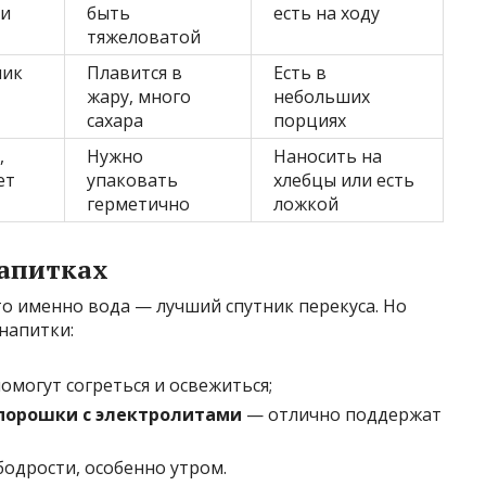
 и
быть
есть на ходу
тяжеловатой
ник
Плавится в
Есть в
жару, много
небольших
сахара
порциях
,
Нужно
Наносить на
ет
упаковать
хлебцы или есть
герметично
ложкой
напитках
то именно вода — лучший спутник перекуса. Но
напитки:
омогут согреться и освежиться;
 порошки с электролитами
— отлично поддержат
одрости, особенно утром.