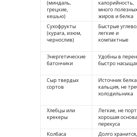
(миндаль,
калорийность,
грецкие,
много полезны
кешью)
жиров и белка
Сухофрукты
Быстрые углево
(курага, изюм,
легкие и
чернослив)
компактные
Энергетические
Удобны в перен
батончики
быстро насыща
Сыр твердых
Источник белка
сортов
кальция, не тре
холодильника
Хлебцы или
Легкие, не порт
крекеры
хорошая основа
перекуса
Колбаса
Долго хранится,