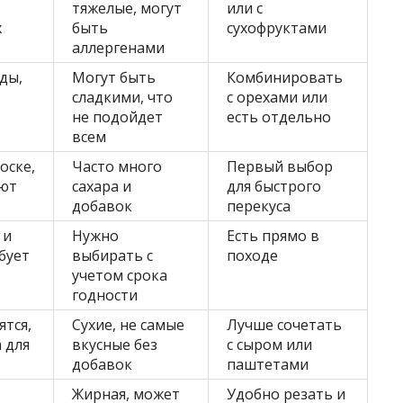
тяжелые, могут
или с
х
быть
сухофруктами
аллергенами
ды,
Могут быть
Комбинировать
сладкими, что
с орехами или
не подойдет
есть отдельно
всем
оске,
Часто много
Первый выбор
ют
сахара и
для быстрого
добавок
перекуса
 и
Нужно
Есть прямо в
бует
выбирать с
походе
учетом срока
годности
ятся,
Сухие, не самые
Лучше сочетать
 для
вкусные без
с сыром или
добавок
паштетами
Жирная, может
Удобно резать и