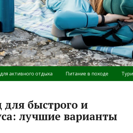
 для активного отдыха
Питание в походе
Тури
д для быстрого и
уса: лучшие варианты