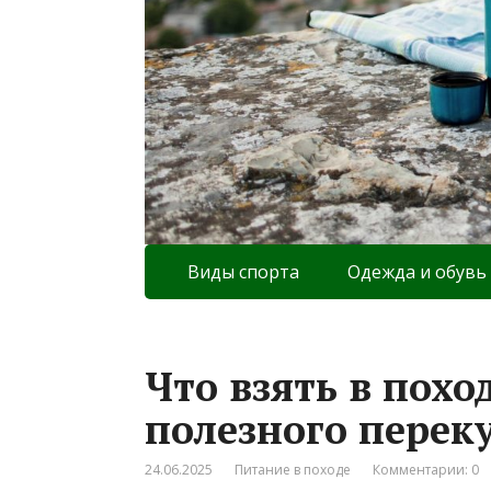
Виды спорта
Одежда и обувь
Что взять в похо
полезного перек
24.06.2025
Питание в походе
Комментарии: 0