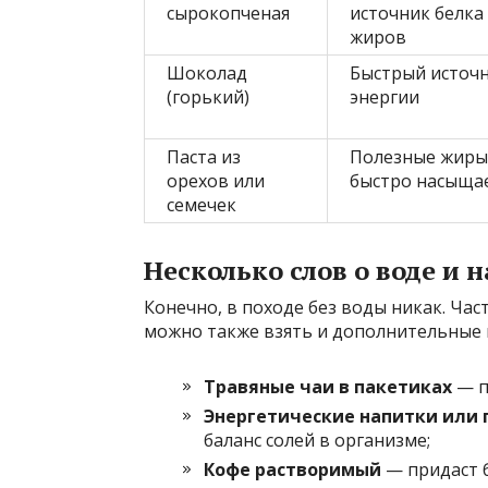
сырокопченая
источник белка
жиров
Шоколад
Быстрый источ
(горький)
энергии
Паста из
Полезные жиры
орехов или
быстро насыща
семечек
Несколько слов о воде и 
Конечно, в походе без воды никак. Час
можно также взять и дополнительные 
Травяные чаи в пакетиках
— п
Энергетические напитки или
баланс солей в организме;
Кофе растворимый
— придаст б