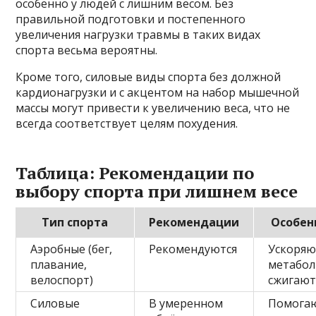
особенно у людей с лишним весом. Без
правильной подготовки и постепенного
увеличения нагрузки травмы в таких видах
спорта весьма вероятны.
Кроме того, силовые виды спорта без должной
кардионагрузки и с акцентом на набор мышечной
массы могут привести к увеличению веса, что не
всегда соответствует целям похудения.
Таблица: Рекомендации по
выбору спорта при лишнем весе
Тип спорта
Рекомендации
Особен
Аэробные (бег,
Рекомендуются
Ускоряю
плавание,
метабол
велоспорт)
сжигают
Силовые
В умеренном
Помога