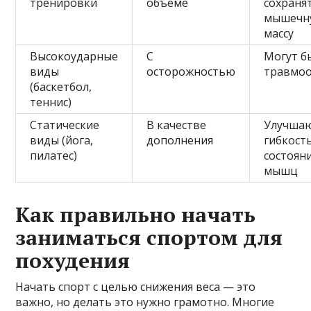
тренировки
объёме
сохраня
мышечн
массу
Высокоударные
С
Могут б
виды
осторожностью
травмо
(баскетбол,
теннис)
Статические
В качестве
Улучша
виды (йога,
дополнения
гибкост
пилатес)
состоян
мышц
Как правильно начать
заниматься спортом для
похудения
Начать спорт с целью снижения веса — это
важно, но делать это нужно грамотно. Многие