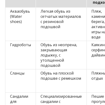
подх
Акваобувь
Легкая обувь из
Пляж,
(Water
сетчатых материалов
камен
shoes)
с резиновой
берега,
подошвой
актив
игры н
воде
Гидроботы
Обувь из неопренa,
Каякин
закрывающая
серфин
лодыжку, с
дайвин
утолщенной
подошвой
Сланцы
Обувь на плоской
Пляжн
подошве с ремешком
отдых
Сандалии
Специализированные
Пешие
для
сандалии с
прогул