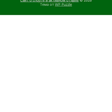
Сайт о спорте и активном отдыхе
© 2026
Тема от
WP Puzzle