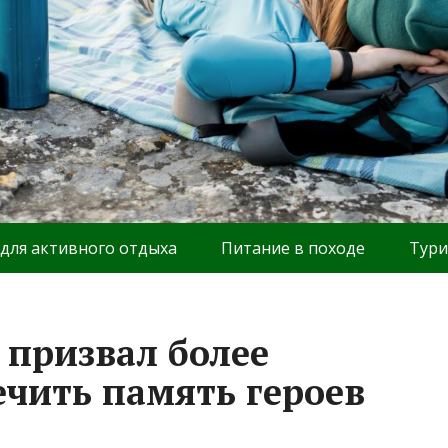
 для активного отдыха
Питание в походе
Тури
 призвал более
ечить память героев