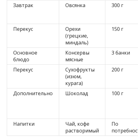
Завтрак
Овсянка
300 г
Перекус
Орехи
150 г
(грецкие,
миндаль)
Основное
Консервы
3 банки
блюдо
мясные
Перекус
Сухофрукты
200 г
(изюм,
курага)
Дополнительно
Шоколад
100 г
Напитки
Чай, кофе
По
растворимый
потребнос