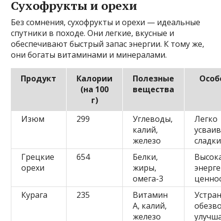
Сухофрукты и орехи
Без сомнения, сухофрукты и орехи — идеальные
спутники в походе. Они легкие, вкусные и
обеспечивают быстрый запас энергии. К тому же,
они богаты витаминами и минералами.
Продукт
Калории
Полезные
Особ
(на 100
вещества
г)
Изюм
299
Углеводы,
Легко
калий,
усваив
железо
сладки
Грецкие
654
Белки,
Высок
орехи
жиры,
энерге
омега-3
ценно
Курага
235
Витамин
Устра
А, калий,
обезв
железо
улучш