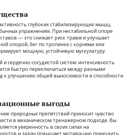
ущества
активность глубоких стабилизирующих мышц,
обычных упражнениях. При нестабильной опоре
ставов — это снижает риск травм и улучшает
ой опорой, бег по тропинке с корнями или
ормирует мощную, устойчивую мускулатуру.
й и сердечно-сосудистой систем: интенсивность
чится быстро переключаться между разными
нд к улучшению общей выносливости и способности
ивационные выгоды
ние природных препятствий приносит чувство
вести в механическом тренажёрном подходе. Вы
вляется уверенность в своих силах на
ршрутов и задач повышает мотивацию приходить