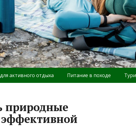
 для активного отдыха
Питание в походе
Тури
ь природные
я эффективной