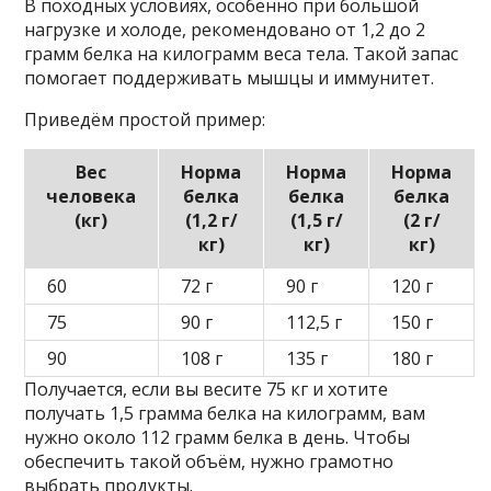
В походных условиях, особенно при большой
нагрузке и холоде, рекомендовано от 1,2 до 2
грамм белка на килограмм веса тела. Такой запас
помогает поддерживать мышцы и иммунитет.
Приведём простой пример:
Вес
Норма
Норма
Норма
человека
белка
белка
белка
(кг)
(1,2 г/
(1,5 г/
(2 г/
кг)
кг)
кг)
60
72 г
90 г
120 г
75
90 г
112,5 г
150 г
90
108 г
135 г
180 г
Получается, если вы весите 75 кг и хотите
получать 1,5 грамма белка на килограмм, вам
нужно около 112 грамм белка в день. Чтобы
обеспечить такой объём, нужно грамотно
выбрать продукты.