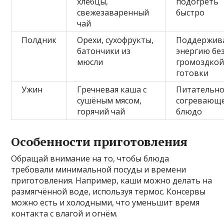
хлебцы,
подогреть
свежезаваренный
быстро
чай
Полдник
Орехи, сухофрукты,
Поддержив
батончики из
энергию бе
мюсли
громоздко
готовки
Ужин
Гречневая каша с
Питательно
сушёным мясом,
согревающ
горячий чай
блюдо
Особенности приготовления
Обращай внимание на то, чтобы блюда
требовали минимальной посуды и времени
приготовления. Например, каши можно делать на
размягчённой воде, используя термос. Консервы
можно есть и холодными, что уменьшит время
контакта с влагой и огнём.