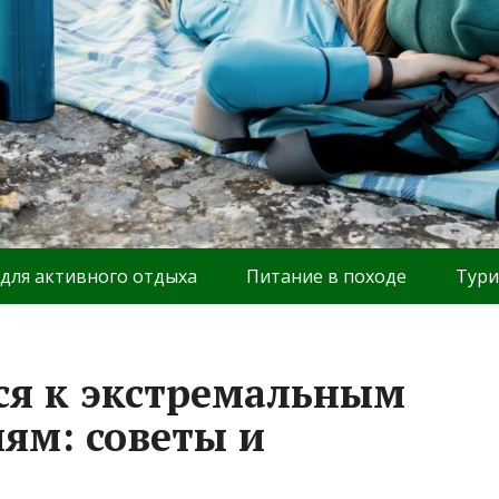
 для активного отдыха
Питание в походе
Тури
ся к экстремальным
ям: советы и