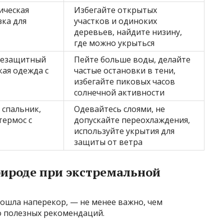
ическая
Избегайте открытых
зка для
участков и одиноких
деревьев, найдите низину,
где можно укрыться
нцезащитный
Пейте больше воды, делайте
кая одежда с
частые остановки в тени,
избегайте пиковых часов
солнечной активности
 спальник,
Одевайтесь слоями, не
термос с
допускайте переохлаждения,
используйте укрытия для
защиты от ветра
рироде при экстремальной
 пошла наперекор, — не менее важно, чем
о полезных рекомендаций.