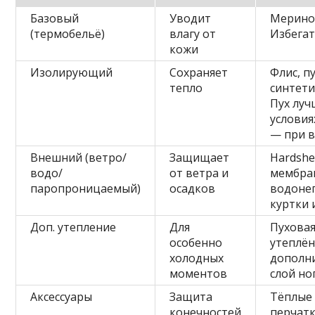
Базовый
Уводит
Меринос
(термобельё)
влагу от
Избегат
кожи
Изолирующий
Сохраняет
Флис, п
тепло
синтетик
Пух луч
условия
— при в
Внешний (ветро/
Защищает
Hardshel
водо/
от ветра и
мембра
паропроницаемый)
осадков
водоне
куртки 
Доп. утепление
Для
Пуховая
особенно
утеплё
холодных
дополн
моментов
слой ног
Аксессуары
Защита
Тёплые
конечностей
перчатк