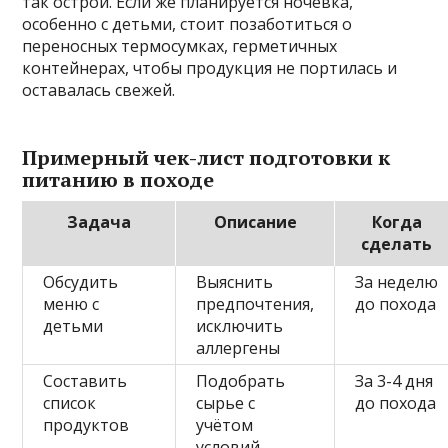
так острой. Если же планируется ночёвка,
особенно с детьми, стоит позаботиться о
переносных термосумках, герметичных
контейнерах, чтобы продукция не портилась и
оставалась свежей.
Примерный чек-лист подготовки к
питанию в походе
Задача
Описание
Когда
сделать
Обсудить
Выяснить
За неделю
меню с
предпочтения,
до похода
детьми
исключить
аллергены
Составить
Подобрать
За 3-4 дня
список
сырье с
до похода
продуктов
учётом
условий