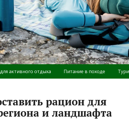
 для активного отдыха
Питание в походе
Тури
оставить рацион для
 региона и ландшафта