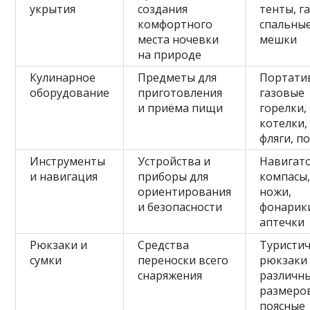
укрытия
создания
тенты, г
комфортного
спальны
места ночевки
мешки
на природе
Кулинарное
Предметы для
Портати
оборудование
приготовления
газовые
и приёма пищи
горелки,
котелки,
фляги, п
Инструменты
Устройства и
Навигат
и навигация
приборы для
компасы
ориентирования
ножи,
и безопасности
фонарик
аптечки
Рюкзаки и
Средства
Туристи
сумки
переноски всего
рюкзаки
снаряжения
различн
размеро
поясные