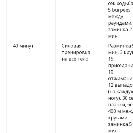
сек ходьба
5 burpees
между
раундами,
заминка 2
мин
40 минут
Силовая
Разминка 
тренировка
мин, 3 кру
на всё тело
15
приседани
10
отжимани
12 выпад
(на кажду
ногу), 30 с
планки, бе
400 м меж
кругами,
заминка 5
мин