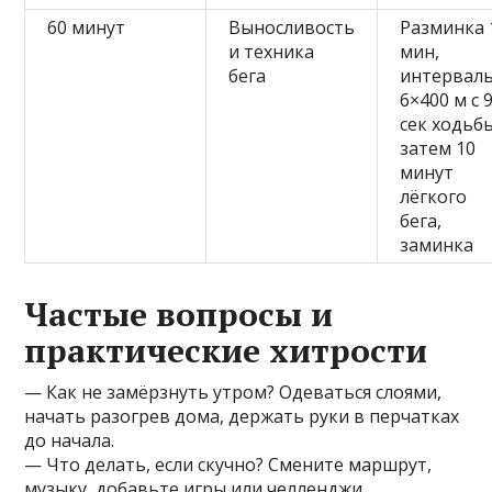
60 минут
Выносливость
Разминка 
и техника
мин,
бега
интервалы
6×400 м с 
сек ходьб
затем 10
минут
лёгкого
бега,
заминка
Частые вопросы и
практические хитрости
— Как не замёрзнуть утром? Одеваться слоями,
начать разогрев дома, держать руки в перчатках
до начала.
— Что делать, если скучно? Смените маршрут,
музыку, добавьте игры или челленджи.