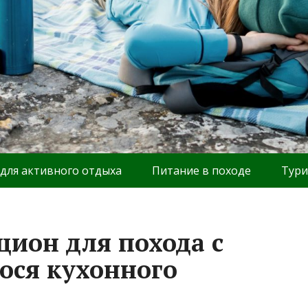
 для активного отдыха
Питание в походе
Тури
цион для похода с
ося кухонного