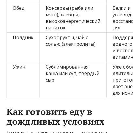
Обед
Консервы (рыба или
Белки и
мясо), хлебцы,
углевод
высокоэнергетический
восстан
напиток
сил
Полдник
Сухофрукты, чай с
Поддер
солью (электролиты)
водного
и воспо
витами
Ужин
Сублимированная
Уже с бо
каша или суп, твёрдый
длител
сыр
пригото
даёт эн
для ноч
Как готовить еду в
дождливых условиях
Готовить в дождь и сырость — отдельная