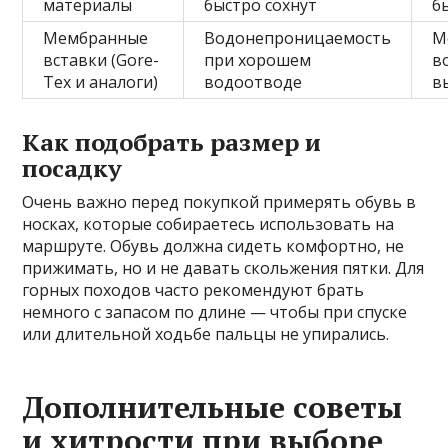
материалы
быстро сохнут
б
Мембранные
Водонепроницаемость
М
вставки (Gore-
при хорошем
в
Tex и аналоги)
водоотводе
в
Как подобрать размер и
посадку
Очень важно перед покупкой примерять обувь в
носках, которые собираетесь использовать на
маршруте. Обувь должна сидеть комфортно, не
прижимать, но и не давать скольжения пятки. Для
горных походов часто рекомендуют брать
немного с запасом по длине — чтобы при спуске
или длительной ходьбе пальцы не упирались.
Дополнительные советы
и хитрости при выборе