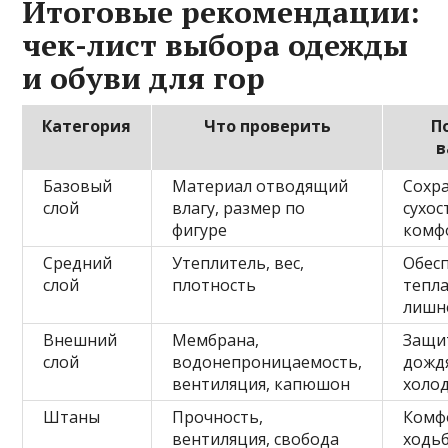
Итоговые рекомендации:
чек-лист выбора одежды
и обуви для гор
Категория
Что проверить
П
в
Базовый
Материал отводящий
Сохр
слой
влагу, размер по
сухос
фигуре
комф
Средний
Утеплитель, вес,
Обес
слой
плотность
тепла
лишн
Внешний
Мембрана,
Защи
слой
водонепроницаемость,
дождя
вентиляция, капюшон
холо
Штаны
Прочность,
Комф
вентиляция, свобода
ходьб