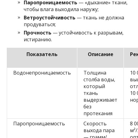
Паропроницаемость
— «дыхание» ткани,
чтобы влага выходила наружу;
Ветроустойчивость
— ткань не должна
продуваться;
Прочность
— устойчивость к разрывам,
истиранию.
Показатель
Описание
Ре
Водонепроницаемость
Толщина
10 
столба воды,
вы
который
от
ткань
10
выдерживает
но
без
протекания
Паропроницаемость
Скорость
8 0
выхода пара
м²
— грамм/
оп