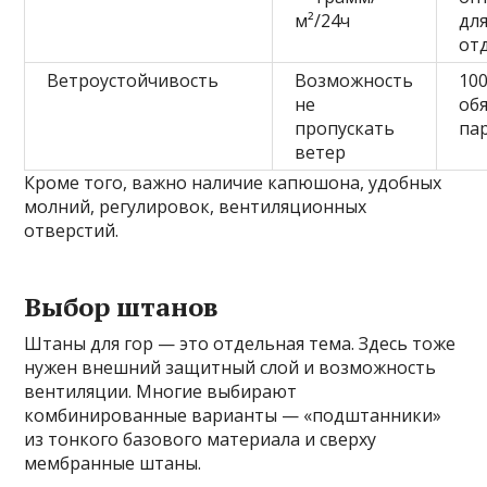
м²/24ч
дл
от
Ветроустойчивость
Возможность
10
не
об
пропускать
па
ветер
Кроме того, важно наличие капюшона, удобных
молний, регулировок, вентиляционных
отверстий.
Выбор штанов
Штаны для гор — это отдельная тема. Здесь тоже
нужен внешний защитный слой и возможность
вентиляции. Многие выбирают
комбинированные варианты — «подштанники»
из тонкого базового материала и сверху
мембранные штаны.