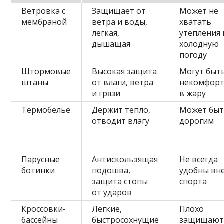
Ветровка с
Защищает от
Может не
мембраной
ветра и воды,
хватать
легкая,
утепления 
дышащая
холодную
погоду
Штормовые
Высокая защита
Могут быт
штаны
от влаги, ветра
некомфор
и грязи
в жару
Термобелье
Держит тепло,
Может бы
отводит влагу
дорогим
Парусные
Антискользящая
Не всегда
ботинки
подошва,
удобны вн
защита стопы
спорта
от ударов
Кроссовки-
Легкие,
Плохо
бассейны
быстросохнущие
защищают