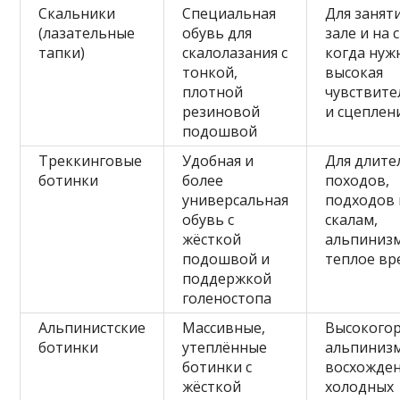
Скальники
Специальная
Для занят
(лазательные
обувь для
зале и на 
тапки)
скалолазания с
когда нуж
тонкой,
высокая
плотной
чувствите
резиновой
и сцеплен
подошвой
Треккинговые
Удобная и
Для длите
ботинки
более
походов,
универсальная
подходов 
обувь с
скалам,
жёсткой
альпинизм
подошвой и
теплое вр
поддержкой
голеностопа
Альпинистские
Массивные,
Высокого
ботинки
утеплённые
альпинизм
ботинки с
восхожден
жёсткой
холодных