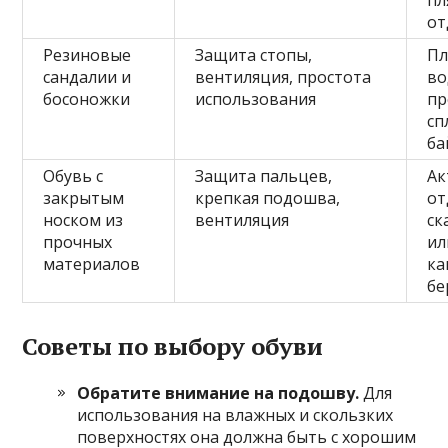
пл
от
Резиновые
Защита стопы,
Пл
сандалии и
вентиляция, простота
во
босоножки
использования
пр
сп
ба
Обувь с
Защита пальцев,
Ак
закрытым
крепкая подошва,
от
носком из
вентиляция
ск
прочных
ил
материалов
ка
бе
Советы по выбору обуви
Обратите внимание на подошву.
Для
использования на влажных и скользких
поверхностях она должна быть с хорошим