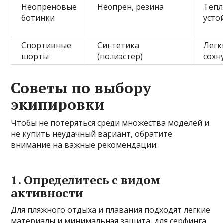
Неопреновые
Неопрен, резина
Тепл
ботинки
усто
Спортивные
Синтетика
Легк
шорты
(полиэстер)
сохн
Советы по выбору
экипировки
Чтобы не потеряться среди множества моделей и
не купить неудачный вариант, обратите
внимание на важные рекомендации:
1. Определитесь с видом
активности
Для пляжного отдыха и плавания подходят легкие
материалы и минимальная защита, для серфинга