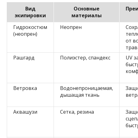
Вид
Основные
Пре
экипировки
материалы
Гидрокостюм
Неопрен
Сохр
(неопрен)
тепл
от в
тра
Рашгард
Полиэстер, спандекс
UV з
быст
ком
Ветровка
Водонепроницаемая,
Защи
дышащая ткань
ветр
Аквашузи
Сетка, резина
Защи
сцеп
быст