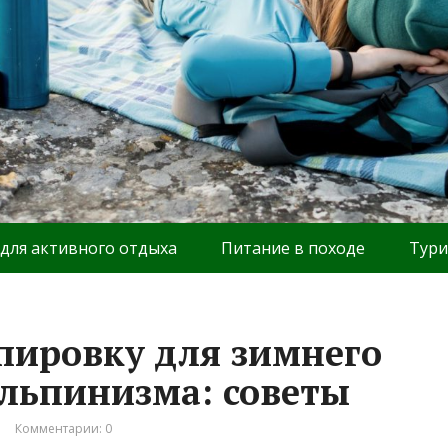
 для активного отдыха
Питание в походе
Тури
пировку для зимнего
альпинизма: советы
Комментарии: 0