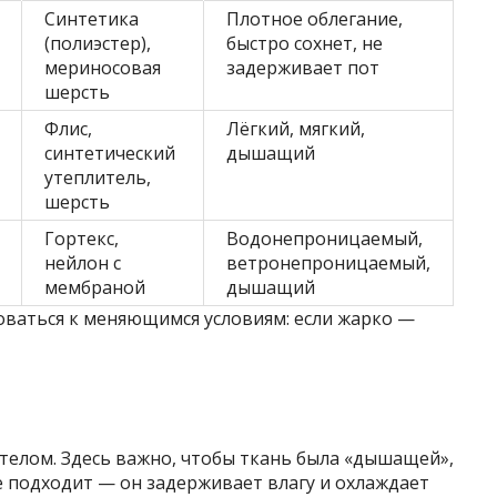
Синтетика
Плотное облегание,
(полиэстер),
быстро сохнет, не
мериносовая
задерживает пот
шерсть
Флис,
Лёгкий, мягкий,
синтетический
дышащий
утеплитель,
шерсть
Гортекс,
Водонепроницаемый,
нейлон с
ветронепроницаемый,
мембраной
дышащий
оваться к меняющимся условиям: если жарко —
телом. Здесь важно, чтобы ткань была «дышащей»,
не подходит — он задерживает влагу и охлаждает