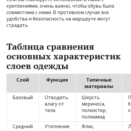
креплениями, очень важно, чтобы обувь была
совместима с ними. В противном случае все
удобства и безопасность на маршруте могут
страдать.
Таблица сравнения
основных характеристик
слоев одежды
Слой
Функция
Типичные
материалы
Базовый
Отводить
Шерсть
П
влагу от
мериноса,
б
тела
полиэстер,
к
полиамид
Средний
Утепление
Флис,
Л