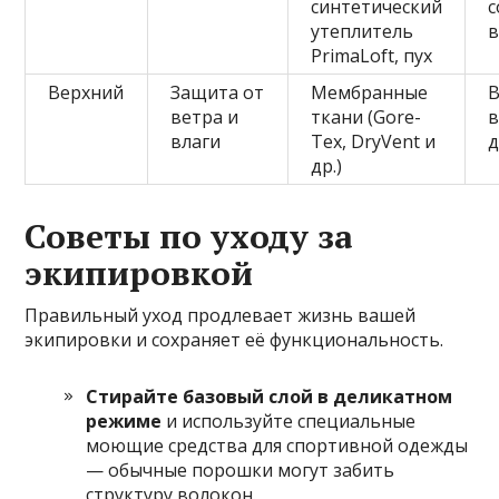
синтетический
с
утеплитель
в
PrimaLoft, пух
Верхний
Защита от
Мембранные
ветра и
ткани (Gore-
влаги
Tex, DryVent и
др.)
Советы по уходу за
экипировкой
Правильный уход продлевает жизнь вашей
экипировки и сохраняет её функциональность.
Стирайте базовый слой в деликатном
режиме
и используйте специальные
моющие средства для спортивной одежды
— обычные порошки могут забить
структуру волокон.