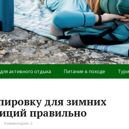
 для активного отдыха
Питание в походе
Тури
пировку для зимних
диций правильно
Комментарии: 0