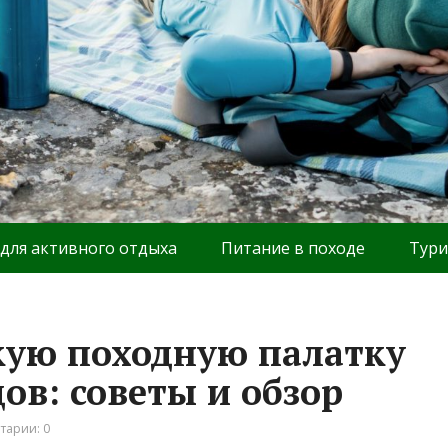
 для активного отдыха
Питание в походе
Тури
кую походную палатку
ов: советы и обзор
тарии: 0