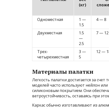
(кг)
сложе
Одноместная
1 —
4 — 8
1.5
Двухместная
1.5
7 — 12
—
2.5
Трех-
3 —
12 — 1
четырехместная
5
Материалы палатки
Легкость палатки достигается за счет 
моделей часто используют нейлон или
силиконовым покрытием. Они обеспеч
ветроустойчивость, оставаясь при это
Каркас обычно изготавливают из алюм