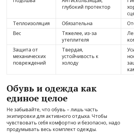
Подошва
Антискользящая,
Ги
глубокий протектор
хо
сц
Теплоизоляция
Обязательна
От
Вес
Тяжелее, из-за
Ле
утеплителя
ко
Защита от
Твердая,
Ус
механических
устойчивость к
но
повреждений
холоду
за
ка
Обувь и одежда как
единое целое
Не забывайте, что обувь – лишь часть
экипировки для активного отдыха. Чтобы
чувствовать себя комфортно и безопасно, надо
продумывать весь комплект одежды.