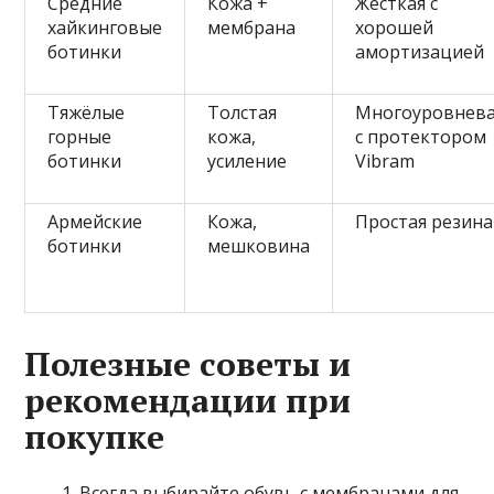
Средние
Кожа +
Жёсткая с
хайкинговые
мембрана
хорошей
ботинки
амортизацией
Тяжёлые
Толстая
Многоуровнев
горные
кожа,
с протектором
ботинки
усиление
Vibram
Армейские
Кожа,
Простая резина
ботинки
мешковина
Полезные советы и
рекомендации при
покупке
Всегда выбирайте обувь с мембранами для