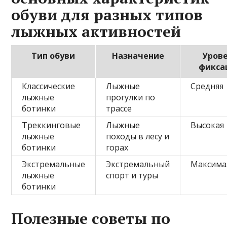
обуви для разных типов
лыжных активностей
Тип обуви
Назначение
Уров
фикса
Классические
Лыжные
Средняя
лыжные
прогулки по
ботинки
трассе
Треккинговые
Лыжные
Высокая
лыжные
походы в лесу и
ботинки
горах
Экстремальные
Экстремальный
Максима
лыжные
спорт и туры
ботинки
Полезные советы по