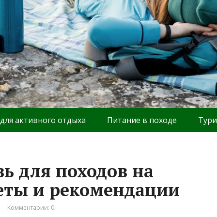
 для активного отдыха
Питание в походе
Тури
вь для походов на
веты и рекомендации
Комментарии: 0