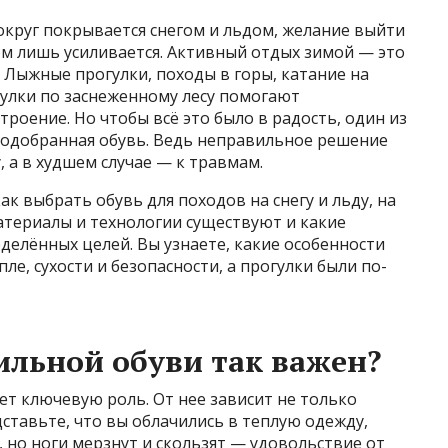
округ покрывается снегом и льдом, желание выйти
ом лишь усиливается. Активный отдых зимой — это
. Лыжные прогулки, походы в горы, катание на
гулки по заснеженному лесу помогают
оение. Но чтобы всё это было в радость, один из
одобранная обувь. Ведь неправильное решение
 а в худшем случае — к травмам.
ак выбрать обувь для походов на снегу и льду, на
атериалы и технологии существуют и какие
делённых целей. Вы узнаете, какие особенности
ле, сухости и безопасности, а прогулки были по-
льной обуви так важен?
ает ключевую роль. От нее зависит не только
дставьте, что вы облачились в теплую одежду,
, но ноги мерзнут и скользят — удовольствие от