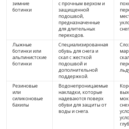
зимние
с прочным верхом и
пох
ботинки
защищенной
пер
подошвой,
мес
предназначенные
укл
для длительных
сне
переходов.
Лыжные
Специализированная
Сло
ботинки или
обувь для снега и
мар
альпинистские
скал с жесткой
ска
ботинки
подошвой и
пер
дополнительной
льд
поддержкой.
Резиновые
Водонепроницаемые
Кор
или
накладки, которые
вых
силиконовые
надеваются поверх
мок
бахилы
обуви для защиты от
сне
воды и снега.
усл
усл
глу