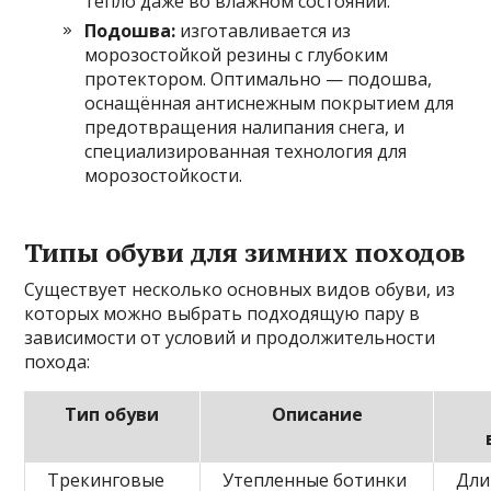
тепло даже во влажном состоянии.
Подошва:
изготавливается из
морозостойкой резины с глубоким
протектором. Оптимально — подошва,
оснащённая антиснежным покрытием для
предотвращения налипания снега, и
специализированная технология для
морозостойкости.
Типы обуви для зимних походов
Существует несколько основных видов обуви, из
которых можно выбрать подходящую пару в
зависимости от условий и продолжительности
похода:
Тип обуви
Описание
Трекинговые
Утепленные ботинки
Дли