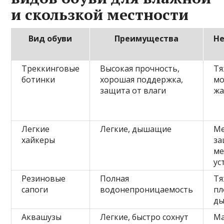
и скользкой местности
Вид обуви
Преимущества
Н
Треккинговые
Высокая прочность,
Тя
ботинки
хорошая поддержка,
мо
защита от влаги
жа
Легкие
Легкие, дышащие
М
хайкеры
за
ме
ус
Резиновые
Полная
Тя
сапоги
водонепроницаемость
пл
д
Аквашузы
Легкие, быстро сохнут
Ма