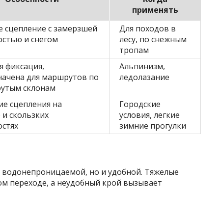
применять
 сцепление с замерзшей
Для походов в
остью и снегом
лесу, по снежным
тропам
 фиксация,
Альпинизм,
начена для маршрутов по
ледолазание
рутым склонам
е сцепления на
Городские
 и скользких
условия, легкие
остях
зимние прогулки
и водонепроницаемой, но и удобной. Тяжелые
ом переходе, а неудобный крой вызывает