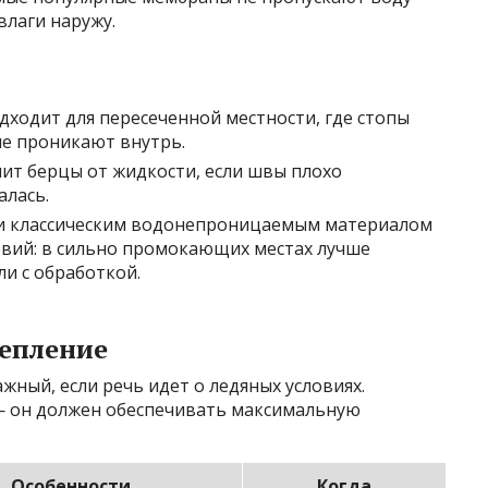
влаги наружу.
дходит для пересеченной местности, где стопы
не проникают внутрь.
чит берцы от жидкости, если швы плохо
алась.
и классическим водонепроницаемым материалом
овий: в сильно промокающих местах лучше
и с обработкой.
цепление
жный, если речь идет о ледяных условиях.
— он должен обеспечивать максимальную
Особенности
Когда