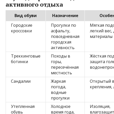
активного отдыха
Вид обуви
Назначение
Особе
Городские
Прогулки по
Мягкая под
кроссовки
асфальту,
легкий вес
повседневная
материалы
городская
активность
Треккинговые
Походы в
Жёсткая по
ботинки
горы,
защита гол
пересечённая
водонепро
местность
Сандалии
Жаркая
Открытый в
погода,
крепления, 
водные
прогулки
Утепленная
Холодное
Изоляция,
обувь
время года,
влагозащи